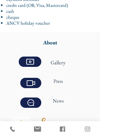
credit card (OB, Visa, Mastercard)
cash
cheque
ANCV holiday voucher
About
Gallery
Press
News
Contact us