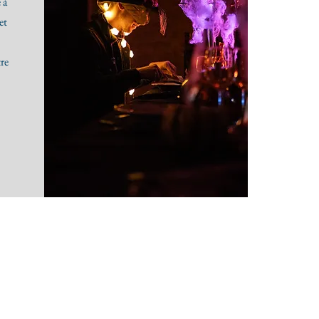
 à
et
re