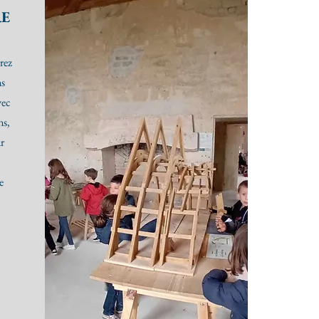
RE
rez
ns
vec
ns,
r
e
.