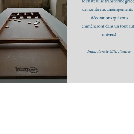
le château se transforme grâce
de nombreux aménagements 
décorations qui vous
emmèneront dans un tout aut
univers!
​I
nclus dans le
billet d'entrée.