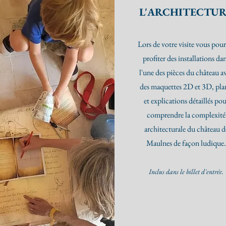
L'ARCHITECTU
Lors de votre visite vous pour
profiter des i
nstallations da
l'une des pièces du château a
des maquettes 2D et 3D, pla
et explications détaillé
s pou
comprendre la complexité
architecturale du château d
Maulnes de façon
ludique
I
nclus dans le billet d'entrée.